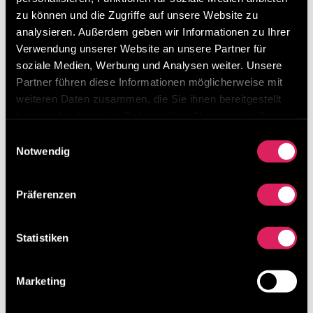
zu können und die Zugriffe auf unsere Website zu
analysieren. Außerdem geben wir Informationen zu Ihrer
Verwendung unserer Website an unsere Partner für
Interesse?
soziale Medien, Werbung und Analysen weiter. Unsere
Partner führen diese Informationen möglicherweise mit
Wir informieren Sie sehr gerne
weiteren Daten zusammen, die Sie ihnen bereitgestellt
über das begleitende Coaching
haben oder die sie im Rahmen Ihrer Nutzung der Dienste
gesammelt haben.
mit RiC
Einwilligungsauswahl
Notwendig
Kontakt
Präferenzen
Statistiken
←
Zu Gast im Live-Talk bei Susan Omondi
Marketing
Betriebsübergabe an die nächste Generation begleitet