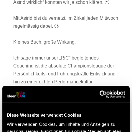
Astrid wirklich“ konnten wir ja schon klären. 🙂
Mit Astrid bist du vernetzt, im Zirkel jeden Mittwoch
regelmässig dabei. 🙂
Kleines Buch, große Wirkung.
Ich sage immer unser „RiC“ begleitendes
Coaching ist die absolute Championsleague der
Persönlichkeits- und Führungskräfte Entwicklung
hin zu einer echten Performancekultur.
Schön dass du das mit deiner Aussage bestätigst.
Ich freu mich schon auf weitere Steaks (wenn du
deine Wüstenstadt mal wieder verlässt) und auf
Diese Webseite verwendet Cookies
Fotos mit Astrid und Dir auf Ihrer Isolablue :).
Wir verwenden Cookies, um Inhalte und Anzeigen zu
personalisieren, Funktionen für soziale Medien anbieten