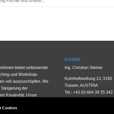
rg Fischer und unsere...
Kontakt
rnehmen bietet umfassende
Ing. Christian Steiner
aching und Workshop-
Kulmhofsiedlung 13, 3160
men voll auszuschöpfen. Wir
Traisen, AUSTRIA
 Steigerung der
Tel.: +43 (0) 664 39 35 342
er Kreativität. Unser
 und Umsetzen von
t Cookies
r