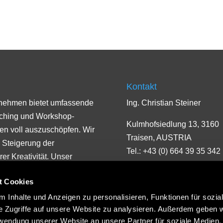
Kontakt
rnehmen bietet umfassende
Ing. Christian Steiner
aching und Workshop-
Kulmhofsiedlung 13, 3160
men voll auszuschöpfen. Wir
Traisen, AUSTRIA
 Steigerung der
Tel.: +43 (0) 664 39 35 342
er Kreativität. Unser
 und Umsetzen von
t Cookies
r
en von Herzenszielen.
 Inhalte und Anzeigen zu personalisieren, Funktionen für sozia
e Zugriffe auf unsere Website zu analysieren. Außerdem geben w
wicklung eigener Workshops
rwendung unserer Website an unsere Partner für soziale Medien