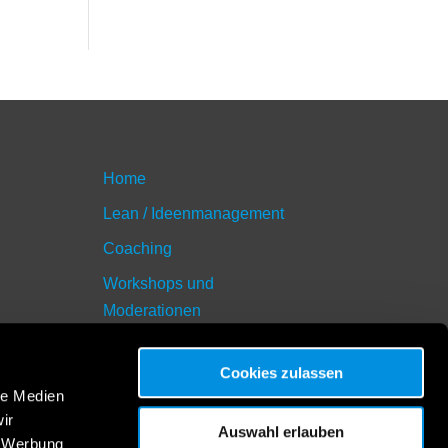
Home
Lean / Ideenmanagement
Coaching
Workshops und
Moderationen
Blog
Cookies zulassen
Unser neuestes Buch:
le Medien
segelsetzen.online
ir
Auswahl erlauben
Kontakt / Impressum
, Werbung