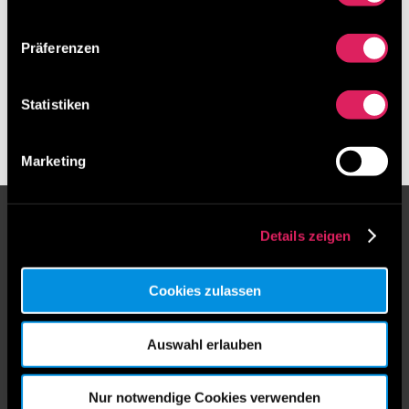
Archiv
Präferenzen
Statistiken
Marketing
IdeenTEAM GesmbH
Details zeigen
Unser in Niederösterreich ansässiges
Unternehmen bietet umfassende Dienstleistungen
Cookies zulassen
in Ideenmanagement, Coaching und Workshop-
Design, um die Mitarbeiterpotenziale in Firmen
Auswahl erlauben
voll auszuschöpfen. Wir verbessern die
Unternehmensleistung durch Steigerung der
Nur notwendige Cookies verwenden