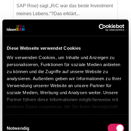
SAP Rise) sagt „RiC war das beste Investment
meines Lebens.“?Das erklärt...
Neueste Beiträge
Besuchen Sie uns beim Lean Around the Clock
Diese Webseite verwendet Cookies
von 11. – 13. März 2026 in Mannheim
Wir verwenden Cookies, um Inhalte und Anzeigen zu
Digitalisierung von Lean-Methoden ist möglich!
personalisieren, Funktionen für soziale Medien anbieten
zu können und die Zugriffe auf unsere Website zu
Unser Ideenmanagement-Tool erklärt in 3 Minuten
analysieren. Außerdem geben wir Informationen zu Ihrer
Was macht Results in Control so besonders?
Verwendung unserer Website an unsere Partner für
soziale Medien, Werbung und Analysen weiter. Unsere
Kategorien
Partner führen diese Informationen möglicherweise mit
weiteren Daten zusammen, die Sie ihnen bereitgestellt
Kategorien
haben oder die sie im Rahmen Ihrer Nutzung der Dienste
gesammelt haben.
Einwilligungsauswahl
Archiv
Notwendig