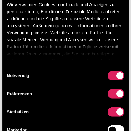
Wir verwenden Cookies, um Inhalte und Anzeigen zu
meine erste Online Keynote am 23. April 2020
personalisieren, Funktionen für soziale Medien anbieten
zum Thema „Best Practice – Psychische
zu können und die Zugriffe auf unsere Website zu
Belastungsevaluierung sowie die daraus
analysieren. Außerdem geben wir Informationen zu Ihrer
abgeleiteten Maßnahmen“ über Georg Fischer
Verwendung unserer Website an unsere Partner für
und unsere...
soziale Medien, Werbung und Analysen weiter. Unsere
Partner führen diese Informationen möglicherweise mit
weiteren Daten zusammen, die Sie ihnen bereitgestellt
Neueste Beiträge
haben oder die sie im Rahmen Ihrer Nutzung der Dienste
gesammelt haben.
Einwilligungsauswahl
Besuchen Sie uns beim Lean Around the Clock
Notwendig
von 11. – 13. März 2026 in Mannheim
Digitalisierung von Lean-Methoden ist möglich!
Präferenzen
Unser Ideenmanagement-Tool erklärt in 3 Minuten
Was macht Results in Control so besonders?
Statistiken
Kategorien
Marketing