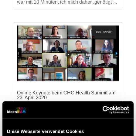
war mit 10 Minuten, ich mich daher „genötigt“...
Online Keynote beim CHC Health Summit am
23. April 2020
von
Christian Steiner
|
Mai 6, 2020
|
Lean-
Veranstaltungen
,
Veranstaltungen
Etwas ungewöhnlich war es zwar vor der
Diese Webseite verwendet Cookies
Kamera zu stehen anstatt auf der Bühne, aber