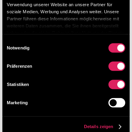
Neueste Beiträge
Verwendung unserer Website an unsere Partner für
soziale Medien, Werbung und Analysen weiter. Unsere
Besuchen Sie uns beim Lean Around the Clock
Partner führen diese Informationen möglicherweise mit
von 11. – 13. März 2026 in Mannheim
weiteren Daten zusammen, die Sie ihnen bereitgestellt
Digitalisierung von Lean-Methoden ist möglich!
haben oder die sie im Rahmen Ihrer Nutzung der Dienste
gesammelt haben.
Einwilligungsauswahl
Unser Ideenmanagement-Tool erklärt in 3 Minuten
Notwendig
Was macht Results in Control so besonders?
Präferenzen
Kategorien
Kategorien
Statistiken
Archiv
Marketing
Archiv
Details zeigen