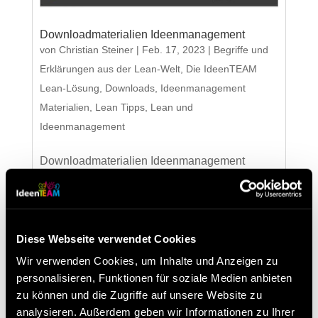
Downloadmaterialien Ideenmanagement
von
Christian Steiner
|
Feb. 17, 2023
|
Begriffe und
Erklärungen aus der Lean-Welt
,
Die IdeenTEAM
Lean-Lösung
,
Downloads
,
Ideenmanagement
Materialien
,
Lean Tipps
,
Lean und
Ideenmanagement
Downloadmaterialien Ideenmanagement
Unsere Downloadmaterialien mit Einführung in
das Ideenmanagement, Anleitungen, Vorlagen,
Flipcharts, Poster und Interessante Zusatzinfos
haben wir Ihnen hier zusammen gefasst.
Diese Webseite verwendet Cookies
Broschüren und Infofolder 0 Downloads Ideen-
Wir verwenden Cookies, um Inhalte und Anzeigen zu
Management...
personalisieren, Funktionen für soziale Medien anbieten
zu können und die Zugriffe auf unsere Website zu
analysieren. Außerdem geben wir Informationen zu Ihrer