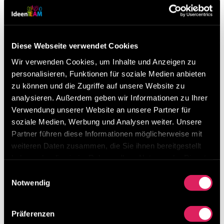
Besuchen Sie uns beim Lean Around the Clock
von 11. – 13. März 2026 in Mannheim
Digitalisierung von Lean-Methoden ist möglich!
Diese Webseite verwendet Cookies
Unser Ideenmanagement-Tool erklärt in 3 Minuten
Wir verwenden Cookies, um Inhalte und Anzeigen zu
Was macht Results in Control so besonders?
personalisieren, Funktionen für soziale Medien anbieten
zu können und die Zugriffe auf unsere Website zu
Kategorien
analysieren. Außerdem geben wir Informationen zu Ihrer
Verwendung unserer Website an unsere Partner für
Kategorien
soziale Medien, Werbung und Analysen weiter. Unsere
Partner führen diese Informationen möglicherweise mit
Archiv
weiteren Daten zusammen, die Sie ihnen bereitgestellt
Archiv
haben oder die sie im Rahmen Ihrer Nutzung der Dienste
gesammelt haben.
Einwilligungsauswahl
Notwendig
Präferenzen