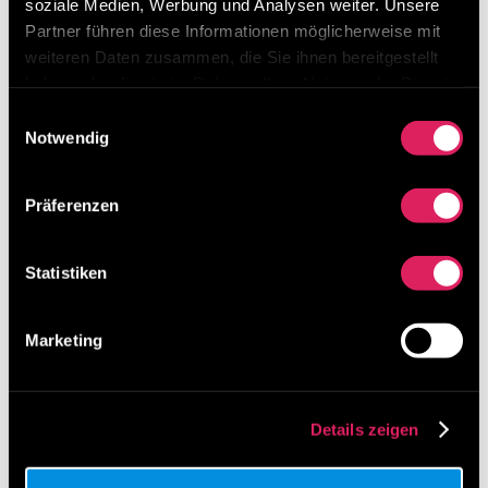
soziale Medien, Werbung und Analysen weiter. Unsere
von 11. – 13. März 2026 in Mannheim
Partner führen diese Informationen möglicherweise mit
Digitalisierung von Lean-Methoden ist möglich!
weiteren Daten zusammen, die Sie ihnen bereitgestellt
Unser Ideenmanagement-Tool erklärt in 3 Minuten
haben oder die sie im Rahmen Ihrer Nutzung der Dienste
gesammelt haben.
Einwilligungsauswahl
Was macht Results in Control so besonders?
Notwendig
Kategorien
Präferenzen
Kategorien
Archiv
Statistiken
Archiv
Marketing
Details zeigen