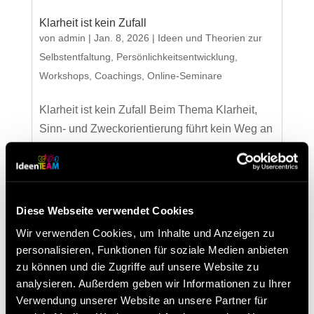
Klarheit ist kein Zufall
von
admin
|
Jan. 8, 2026
|
Ideen und Theorien zur
Selbstentfaltung
,
Persönlichkeitsentwicklung
,
Workshops, Coachings, Online-Seminare
Klarheit ist kein Zufall Beim Thema Klarheit,
Sinn- und Zweckorientierung führt kein Weg an
Viktor Frankl vorbei.Seine Gedanken prägen
auch den Start unseres Coachingprogramms
Results in Control – denn bevor wir an
Führung, Teams und Umsetzung arbeiten,
Diese Webseite verwendet Cookies
beginnt alles...
Wir verwenden Cookies, um Inhalte und Anzeigen zu
personalisieren, Funktionen für soziale Medien anbieten
zu können und die Zugriffe auf unsere Website zu
Neueste Beiträge
analysieren. Außerdem geben wir Informationen zu Ihrer
Besuchen Sie uns beim Lean Around the Clock
Verwendung unserer Website an unsere Partner für