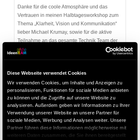
Danke für die coole Atmosphäre und das
Vertrauen in meinen Halbtagesworkshop zum
Thema „Klarheit, Vision und Kommunikation“
lieber Michael Krumay, sowie für die aktive
Teilnahme an das gesamte Technik Team der
W. Hamburger Containerboard GmbH in
Pitten.Die...
Diese Webseite verwendet Cookies
Neueste Beiträge
Wir verwenden Cookies, um Inhalte und Anzeigen zu
personalisieren, Funktionen für soziale Medien anbieten
Besuchen Sie uns beim Lean Around the Clock
zu können und die Zugriffe auf unsere Website zu
von 11. – 13. März 2026 in Mannheim
analysieren. Außerdem geben wir Informationen zu Ihrer
Digitalisierung von Lean-Methoden ist möglich!
Verwendung unserer Website an unsere Partner für
soziale Medien, Werbung und Analysen weiter. Unsere
Unser Ideenmanagement-Tool erklärt in 3 Minuten
Partner führen diese Informationen möglicherweise mit
Was macht Results in Control so besonders?
weiteren Daten zusammen, die Sie ihnen bereitgestellt