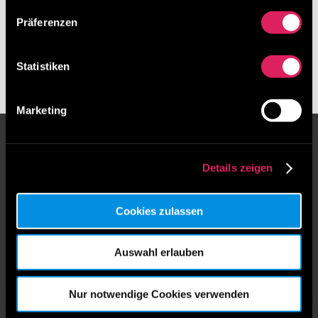
Präferenzen
Statistiken
Marketing
IdeenTEAM GesmbH
Details zeigen
Unser in Niederösterreich ansässiges
Unternehmen bietet umfassende Dienstleistungen
Cookies zulassen
in Ideenmanagement, Coaching und Workshop-
Design, um die Mitarbeiterpotenziale in Firmen
voll auszuschöpfen. Wir verbessern die
Auswahl erlauben
Unternehmensleistung durch Steigerung der
Mitarbeiterzufriedenheit und Anerkennung ihrer
Nur notwendige Cookies verwenden
Kreativität. Unser Ideenmanagement erleichtert