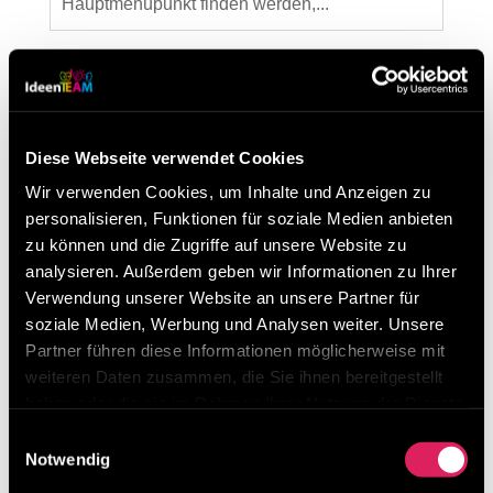
Hauptmenüpunkt finden werden,...
Neueste Beiträge
Besuchen Sie uns beim Lean Around the Clock
von 11. – 13. März 2026 in Mannheim
Diese Webseite verwendet Cookies
Digitalisierung von Lean-Methoden ist möglich!
Wir verwenden Cookies, um Inhalte und Anzeigen zu
personalisieren, Funktionen für soziale Medien anbieten
Unser Ideenmanagement-Tool erklärt in 3 Minuten
zu können und die Zugriffe auf unsere Website zu
Was macht Results in Control so besonders?
analysieren. Außerdem geben wir Informationen zu Ihrer
Verwendung unserer Website an unsere Partner für
Kategorien
soziale Medien, Werbung und Analysen weiter. Unsere
Partner führen diese Informationen möglicherweise mit
Kategorien
weiteren Daten zusammen, die Sie ihnen bereitgestellt
haben oder die sie im Rahmen Ihrer Nutzung der Dienste
Archiv
gesammelt haben.
Einwilligungsauswahl
Archiv
Notwendig