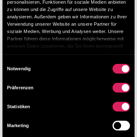
personalisieren, Funktionen für soziale Medien anbieten
übernehmen.
zu können und die Zugriffe auf unsere Website zu
Ganz oben im Bild. Scheinwerfer für
analysieren. Außerdem geben wir Informationen zu Ihrer
Studiobeleuchtung. Ideal wären statt in der Mitte
Verwendung unserer Website an unsere Partner für
(wie bei meinem Setup) einer Links und einer
soziale Medien, Werbung und Analysen weiter. Unsere
Rechts. Noch professioneller sogar ein Dritter von
Partner führen diese Informationen möglicherweise mit
hinten als Gegenlicht. Leider ist in meinem kleinen
weiteren Daten zusammen, die Sie ihnen bereitgestellt
Büro dafür noch kein Platz.
haben oder die sie im Rahmen Ihrer Nutzung der Dienste
gesammelt haben.
Nicht mehr im Bild liegt hier der Wireless
Einwilligungsauswahl
Präsenter um die PPT weiterklicken zu können
Notwendig
ohne immer „in die Kamera zu kriegen und mit der
Maus klicken zu müssen.“Ich halte die meisten
Präferenzen
Keynotes im stehen (dank höhenverstellbaren
Schreibtisch).
Statistiken
Marketing
←
Checkliste vor Online Keynotes