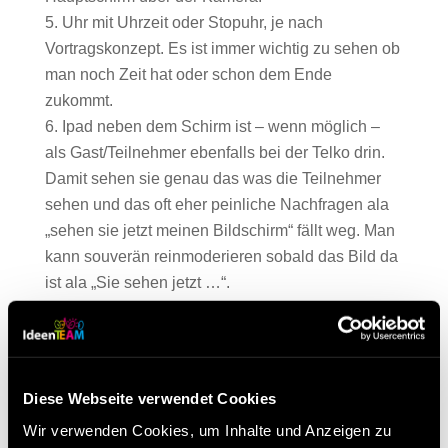
Uhr mit Uhrzeit oder Stopuhr, je nach
Vortragskonzept. Es ist immer wichtig zu sehen ob
man noch Zeit hat oder schon dem Ende
zukommt.
Ipad neben dem Schirm ist – wenn möglich –
als Gast/Teilnehmer ebenfalls bei der Telko drin.
Damit sehen sie genau das was die Teilnehmer
sehen und das oft eher peinliche Nachfragen ala
„sehen sie jetzt meinen Bildschirm“ fällt weg. Man
kann souverän reinmoderieren sobald das Bild da
ist ala „Sie sehen jetzt …“.
Behälter mit Wasser bereithalten. Frosch im
Hals oder austrocknen müssen bekämpft werden
können.
Earpods sind in diesem Fall mit dem Ipad (Wlan
Diese Webseite verwendet Cookies
off) verbunden. Könnten bei Bild- oder
Wir verwenden Cookies, um Inhalte und Anzeigen zu
Tonproblemen die Mikro/Kamerafunktion