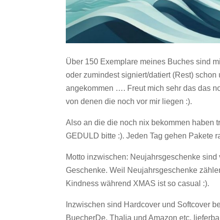
Über 150 Exemplare meines Buches sind mi
oder zumindest signiert/datiert (Rest) schon
angekommen …. Freut mich sehr das das noch
von denen die noch vor mir liegen :).
Also an die die noch nix bekommen haben tr
GEDULD bitte :). Jeden Tag gehen Pakete ra
Motto inzwischen: Neujahrsgeschenke sind 
Geschenke. Weil Neujahrsgeschenke zählen
Kindness während XMAS ist so casual :).
Inzwischen sind Hardcover und Softcover b
BuecherDe, Thalia und Amazon etc. lieferb