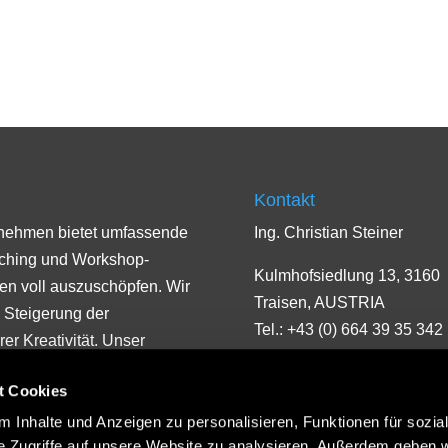
Kontakt
rnehmen bietet umfassende
Ing. Christian Steiner
aching und Workshop-
Kulmhofsiedlung 13, 3160
men voll auszuschöpfen. Wir
Traisen, AUSTRIA
 Steigerung der
Tel.: +43 (0) 664 39 35 342
er Kreativität. Unser
 und Umsetzen von
t Cookies
r
en von Herzenszielen.
 Inhalte und Anzeigen zu personalisieren, Funktionen für sozia
e Zugriffe auf unsere Website zu analysieren. Außerdem geben w