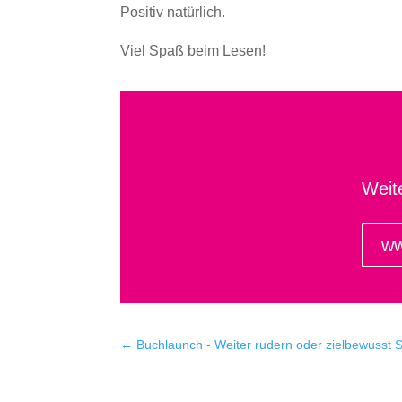
Positiv natürlich.
Viel Spaß beim Lesen!
Weit
ww
←
Buchlaunch - Weiter rudern oder zielbewusst 