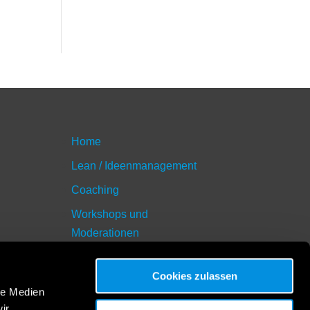
Home
Lean / Ideenmanagement
Coaching
Workshops und
Moderationen
Blog
Cookies zulassen
Unser neuestes Buch:
le Medien
segelsetzen.online
ir