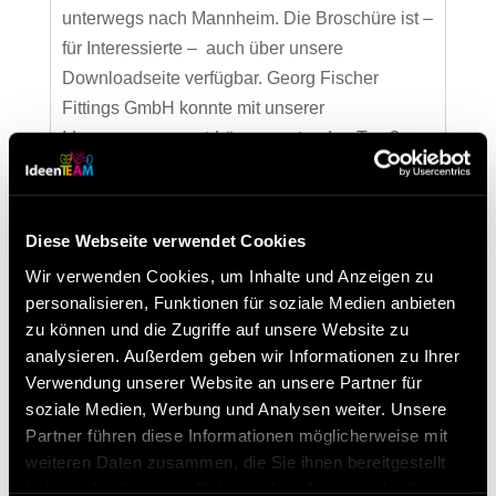
unterwegs nach Mannheim. Die Broschüre ist –
für Interessierte – auch über unsere
Downloadseite verfügbar. Georg Fischer
Fittings GmbH konnte mit unserer
Ideenmanagement-Lösung unter den Top 3
bei...
Diese Webseite verwendet Cookies
Neueste Beiträge
Wir verwenden Cookies, um Inhalte und Anzeigen zu
Besuchen Sie uns beim Lean Around the Clock
personalisieren, Funktionen für soziale Medien anbieten
von 11. – 13. März 2026 in Mannheim
zu können und die Zugriffe auf unsere Website zu
analysieren. Außerdem geben wir Informationen zu Ihrer
Digitalisierung von Lean-Methoden ist möglich!
Verwendung unserer Website an unsere Partner für
Unser Ideenmanagement-Tool erklärt in 3 Minuten
soziale Medien, Werbung und Analysen weiter. Unsere
Was macht Results in Control so besonders?
Partner führen diese Informationen möglicherweise mit
weiteren Daten zusammen, die Sie ihnen bereitgestellt
haben oder die sie im Rahmen Ihrer Nutzung der Dienste
Kategorien