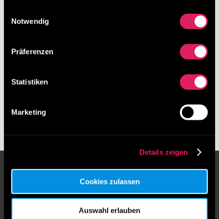
gesammelt haben.
Einwilligungsauswahl
Kategorien
Notwendig
Archiv
Präferenzen
Archiv
Statistiken
Marketing
Details zeigen
IdeenTEAM GesmbH
Cookies zulassen
Unser in Niederösterreich ansässiges
Unternehmen bietet umfassende Dienstleistungen
Auswahl erlauben
in Ideenmanagement, Coaching und Workshop-