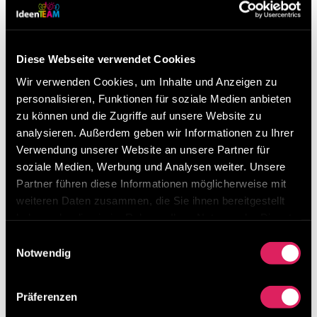
von
Christian Steiner
|
Juni 5, 2022
|
Best Practices
,
Lean-Veranstaltungen
,
Veranstaltungen
Ich darf beim Abschlussfest der
Diese Webseite verwendet Cookies
Fachhochschule St. Pölten am 10.6. um 17:00
Wir verwenden Cookies, um Inhalte und Anzeigen zu
Uhr die Keynote halten und das ehrt mich sehr.
personalisieren, Funktionen für soziale Medien anbieten
Thema wird unser Digitales Ideenmanagement
zu können und die Zugriffe auf unsere Website zu
analysieren. Außerdem geben wir Informationen zu Ihrer
sein, sowie mein Buch „Der Mitarbeiter als
Verwendung unserer Website an unsere Partner für
Mitdenker“. Damit geht eigentlich auch ein...
soziale Medien, Werbung und Analysen weiter. Unsere
Partner führen diese Informationen möglicherweise mit
weiteren Daten zusammen, die Sie ihnen bereitgestellt
haben oder die sie im Rahmen Ihrer Nutzung der Dienste
gesammelt haben.
Einwilligungsauswahl
Notwendig
Präferenzen