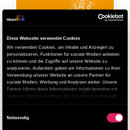
Diese Webseite verwendet Cookies
Digitales Ideenmanagement mit der
Wir verwenden Cookies, um Inhalte und Anzeigen zu
IdeenTEAM GesmbH
personalisieren, Funktionen für soziale Medien anbieten
von
Christian Steiner
|
Apr. 4, 2020
|
Die IdeenTEAM
zu können und die Zugriffe auf unsere Website zu
Lean-Lösung
,
Lean und Ideenmanagement
analysieren. Außerdem geben wir Informationen zu Ihrer
Verwendung unserer Website an unsere Partner für
Digitales Ideenmanagement mit der
soziale Medien, Werbung und Analysen weiter. Unsere
IdeenTEAM GesmbH Herzlich willkommen auf
Partner führen diese Informationen möglicherweise mit
unserer neuen Webseite und bei unserem
weiteren Daten zusammen, die Sie ihnen bereitgestellt
ersten Blogeintrag. Während Sie wichtige
haben oder die sie im Rahmen Ihrer Nutzung der Dienste
Informationen über uns und zu unserem
gesammelt haben.
Einwilligungsauswahl
Leistungsangebot über den entsprechenden
Notwendig
Hauptmenüpunkt finden werden,...