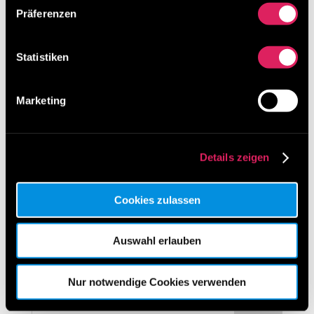
Präferenzen
Neueste Beiträge
Statistiken
Besuchen Sie uns beim Lean Around the Clock
von 11. – 13. März 2026 in Mannheim
Marketing
Digitalisierung von Lean-Methoden ist möglich!
Unser Ideenmanagement-Tool erklärt in 3 Minuten
Was macht Results in Control so besonders?
Details zeigen
Kategorien
Cookies zulassen
Kategorien
Auswahl erlauben
Archiv
Archiv
Nur notwendige Cookies verwenden