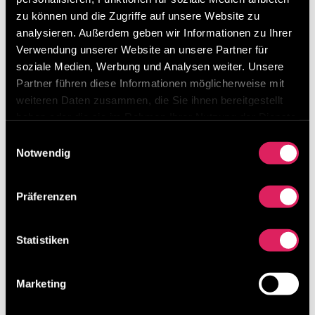
zu können und die Zugriffe auf unsere Website zu
Covey Trainings die Frage nach
analysieren. Außerdem geben wir Informationen zu Ihrer
Buchempfehlungen oder weiterführender...
Verwendung unserer Website an unsere Partner für
soziale Medien, Werbung und Analysen weiter. Unsere
Partner führen diese Informationen möglicherweise mit
Neueste Beiträge
weiteren Daten zusammen, die Sie ihnen bereitgestellt
Besuchen Sie uns beim Lean Around the Clock
haben oder die sie im Rahmen Ihrer Nutzung der Dienste
von 11. – 13. März 2026 in Mannheim
gesammelt haben.
Einwilligungsauswahl
Notwendig
Digitalisierung von Lean-Methoden ist möglich!
Unser Ideenmanagement-Tool erklärt in 3 Minuten
Präferenzen
Was macht Results in Control so besonders?
Statistiken
Kategorien
Kategorien
Marketing
Archiv