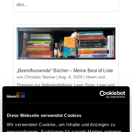
des...
„Beeinflussende“ Bücher – Meine Best of Liste
von
Christian Steiner
|
Aug. 4, 2020
|
Ideen und
Theorien zur Selbstentfaltung
,
Lean Tipps
,
Lean und
Ideenmanagement
,
Persönlichkeitsentwicklung
„Beeinflussende“ Bücher – Meine Best of Liste
Diese Webseite verwendet Cookies
„Schon oft hat das Lesen eines Buches
jemandes Zukunft beeinflusst.“ Ralph Emerson
Wir verwenden Cookies, um Inhalte und Anzeigen zu
Immer wieder kommt während oder nach den
personalisieren, Funktionen für soziale Medien anbieten