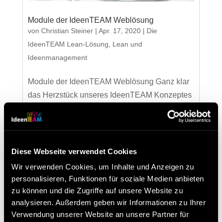
Module der IdeenTEAM Weblösung
von
Christian Steiner
|
Apr. 17, 2020
|
Die
IdeenTEAM Lean-Lösung
,
Lean und
Ideenmanagement
Module der IdeenTEAM Weblösung Ganz klar
das Herzstück unseres IdeenTEAM Konzeptes
ist das Ideenmanagement sowie der Workflow
dahinter. Unsere Weblösung kann bei der
Abwicklung unterstützen, ist jedoch keine
verpflichtende Maßnahme.Sie besteht aus
Diese Webseite verwendet Cookies
einigen fixen...
Wir verwenden Cookies, um Inhalte und Anzeigen zu
personalisieren, Funktionen für soziale Medien anbieten
zu können und die Zugriffe auf unsere Website zu
Neueste Beiträge
analysieren. Außerdem geben wir Informationen zu Ihrer
Verwendung unserer Website an unsere Partner für
Besuchen Sie uns beim Lean Around the Clock