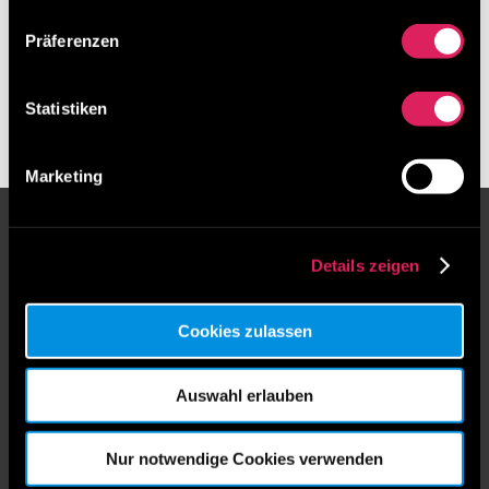
Präferenzen
Statistiken
Marketing
IdeenTEAM GesmbH
Details zeigen
Unser in Niederösterreich ansässiges
Unternehmen bietet umfassende Dienstleistungen
Cookies zulassen
in Ideenmanagement, Coaching und Workshop-
Design, um die Mitarbeiterpotenziale in Firmen
Auswahl erlauben
voll auszuschöpfen. Wir verbessern die
Unternehmensleistung durch Steigerung der
Mitarbeiterzufriedenheit und Anerkennung ihrer
Nur notwendige Cookies verwenden
Kreativität. Unser Ideenmanagement erleichtert