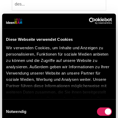
des...
Neueste Beiträge
Besuchen Sie uns beim Lean Around the Clock
Diese Webseite verwendet Cookies
von 11. – 13. März 2026 in Mannheim
Wir verwenden Cookies, um Inhalte und Anzeigen zu
Digitalisierung von Lean-Methoden ist möglich!
personalisieren, Funktionen für soziale Medien anbieten
Unser Ideenmanagement-Tool erklärt in 3 Minuten
zu können und die Zugriffe auf unsere Website zu
analysieren. Außerdem geben wir Informationen zu Ihrer
Was macht Results in Control so besonders?
Verwendung unserer Website an unsere Partner für
soziale Medien, Werbung und Analysen weiter. Unsere
Kategorien
Partner führen diese Informationen möglicherweise mit
Kategorien
weiteren Daten zusammen, die Sie ihnen bereitgestellt
haben oder die sie im Rahmen Ihrer Nutzung der Dienste
Archiv
gesammelt haben.
Einwilligungsauswahl
Notwendig
Archiv