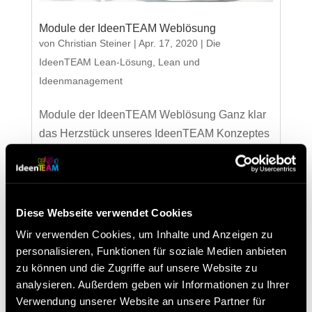
Module der IdeenTEAM Weblösung
von
Christian Steiner
|
Apr. 17, 2020
|
Die
IdeenTEAM Lean-Lösung
,
Lean und
Ideenmanagement
Module der IdeenTEAM Weblösung Ganz klar
das Herzstück unseres IdeenTEAM Konzeptes
ist das Ideenmanagement sowie der Workflow
dahinter. Unsere Weblösung kann bei der
Abwicklung unterstützen, ist jedoch keine
verpflichtende Maßnahme.Sie besteht aus
Diese Webseite verwendet Cookies
einigen fixen...
Wir verwenden Cookies, um Inhalte und Anzeigen zu
personalisieren, Funktionen für soziale Medien anbieten
zu können und die Zugriffe auf unsere Website zu
Neueste Beiträge
analysieren. Außerdem geben wir Informationen zu Ihrer
Verwendung unserer Website an unsere Partner für
Besuchen Sie uns beim Lean Around the Clock