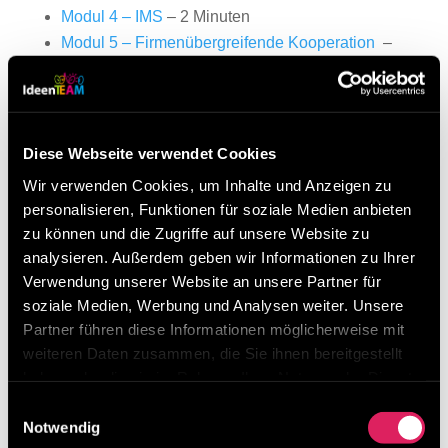
Modul 4 – IMS
– 2 Minuten
Modul 5 – Firmenübergreifende Kooperation
–
1 Minute
Modul 6 – Umfragen
– 2 Minuten
Modul 7 – Infomodul, Fragenmodul
– 2 Minuten
Diese Webseite verwendet Cookies
Wir verwenden Cookies, um Inhalte und Anzeigen zu
Tooladministration für Leanmanager
personalisieren, Funktionen für soziale Medien anbieten
folgen in Kürze
zu können und die Zugriffe auf unsere Website zu
analysieren. Außerdem geben wir Informationen zu Ihrer
Verwendung unserer Website an unsere Partner für
soziale Medien, Werbung und Analysen weiter. Unsere
Partner führen diese Informationen möglicherweise mit
weiteren Daten zusammen, die Sie ihnen bereitgestellt
haben oder die sie im Rahmen Ihrer Nutzung der Dienste
gesammelt haben.
Einwilligungsauswahl
Notwendig