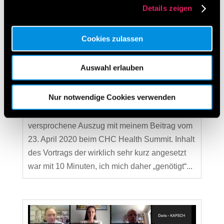
Details zeigen
Cookies zulassen
Video meines Beitrags beim CHC Health
Summit am 23. April 2020
von
Christian Steiner
|
Mai 7, 2020
|
Lean-
Auswahl erlauben
Veranstaltungen
,
Veranstaltungen
Nur notwendige Cookies verwenden
Video meines Beitrags beim CHC Health
Summit am 23. April 2020 Hier nur der
versprochene Auszug mit meinem Beitrag vom
23. April 2020 beim CHC Health Summit. Inhalt
des Vortrags der wirklich sehr kurz angesetzt
war mit 10 Minuten, ich mich daher „genötigt“...