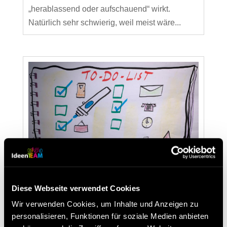
„herablassend oder aufschauend“ wirkt.
Natürlich sehr schwierig, weil meist wäre...
Checkliste vor Online Keynotes
Diese Webseite verwendet Cookies
von
Christian Steiner
|
Juni 5, 2020
|
Lean Tipps
,
Wir verwenden Cookies, um Inhalte und Anzeigen zu
Lean und Ideenmanagement
,
Online-Seminare
,
personalisieren, Funktionen für soziale Medien anbieten
Veranstaltungen
,
Workshops, Coachings, Online-