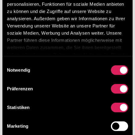
Nach einer kurzen Firmenvorstellung (5 Min)
personalisieren, Funktionen für soziale Medien anbieten
erkläre ich ohne viel auf Details einzugehen – ist
zu können und die Zugriffe auf unsere Website zu
ja Digitalisierungswoche ?? – einige Offline
analysieren. Außerdem geben wir Informationen zu Ihrer
Aktivitäten (Covey Trainings, Lehrlingsmodule
Verwendung unserer Website an unsere Partner für
soziale Medien, Werbung und Analysen weiter. Unsere
etc.) und dann kurz angerissen einige
Partner führen diese Informationen möglicherweise mit
Digitalisierungsinitiativen sowie das Digital
weiteren Daten zusammen, die Sie ihnen bereitgestellt
Champions Network (5 Min). Um dann final als
haben oder die sie im Rahmen Ihrer Nutzung der Dienste
Hauptteil der Keynote – nach kurzem Lean Intro (5
gesammelt haben.
Einwilligungsauswahl
Min) – sehr detailliert (25 Min) unsere Weblösung
Notwendig
für KVP und Ideenmanagement vorzustellen.
Schaut rein, würde mich freuen. Über Fragen und
Präferenzen
Feedback freue ich mich natürlich noch mehr.
Statistiken
Christian
Danke nochmals an Felix Kogler und das
Marketing
Digitalisierungswoche Team für das