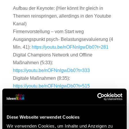
Aufbau der Keynote: (Hier könnt Ihr gleich in
Themen reinspringen, allerdings in den Youtube
Kanal)
Firmenvorstellung – vom Start weg
Ausgangspunkt psych- Belastungsevaluierung (4
Min. 41):
https://youtu.be/nOFNnlgwDb0?t=281
Digital Champions Network und Offline
Maßnahmen (5:33):
https://youtu.be/nOFNnlgwDb0?t=333
Digitale Maßnahmen (8:35):
https://youtu.be/nOFNnlgwDb0?t=515
Digitales Ideenmanagement / KVP (11:20):
https://youtu.be/nOFNnlgwDb0?t=680
Fragen (36:30) :
https://youtu.be/nOFNnlgwDb0?
Diese Webseite verwendet Cookies
t=2186
Wir verwenden Cookies, um Inhalte und Anzeigen zu