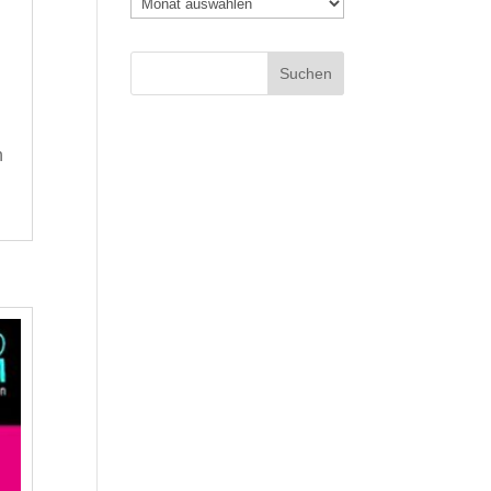
Archiv
h